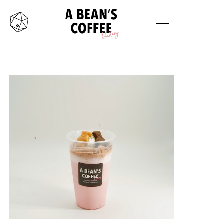
HOME
TAKE OUT MENU
PRODUCTS ITEM
CONTACT
INSTAGRAM
TWITTER
MAIL
OFFICAL SITE