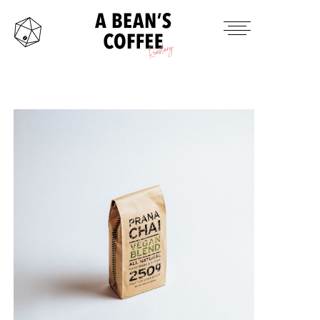
HOME
TAKE OUT MENU
PRODUCTS ITEM
CONTACT
INSTAGRAM
TWITTER
MAIL
OFFICAL SITE