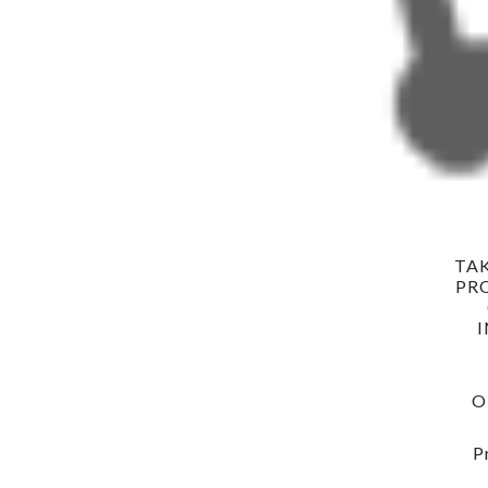
TA
PR
O
P