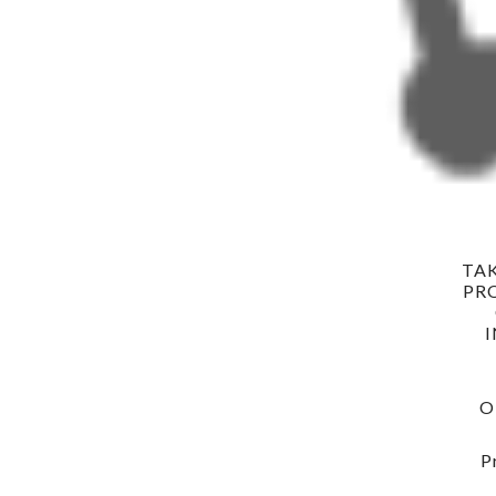
TA
PR
O
P