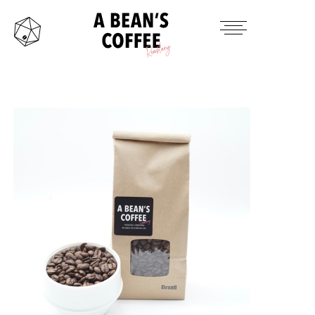
HOME
TAKE OUT MENU
PRODUCTS ITEM
CONTACT
INSTAGRAM
TWITTER
MAIL
OFFICAL SITE