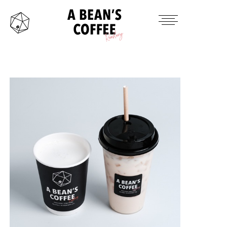
HOME
TAKE OUT MENU
PRODUCTS ITEM
CONTACT
INSTAGRAM
TWITTER
MAIL
OFFICAL SITE