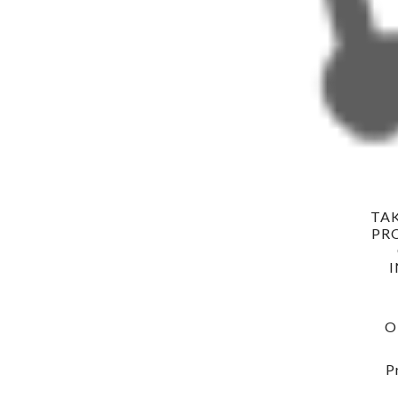
TA
PR
O
P