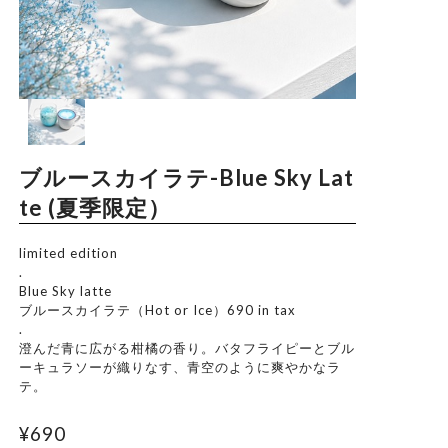
Trade Law
Privacy Policy
ブルースカイラテ-Blue Sky Lat
te (夏季限定）
limited edition
.
Blue Sky latte
ブルースカイラテ（Hot or Ice）690 in tax
.
澄んだ青に広がる柑橘の香り。バタフライピーとブル
ーキュラソーが織りなす、青空のように爽やかなラ
テ。
¥690