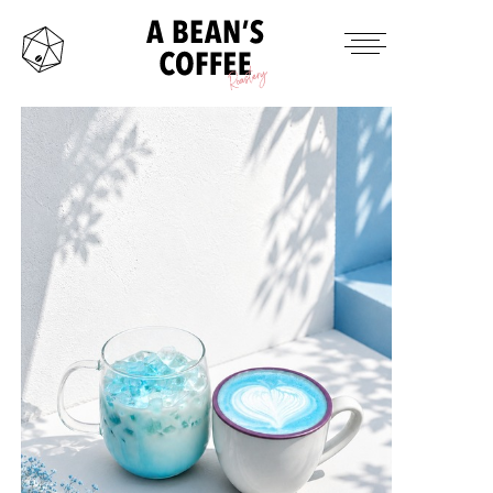
HOME
TAKE OUT MENU
PRODUCTS ITEM
CONTACT
INSTAGRAM
TWITTER
MAIL
OFFICAL SITE