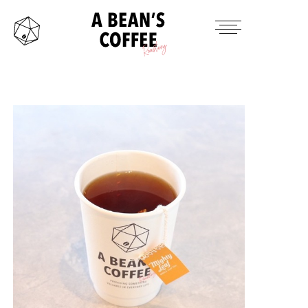
HOME
TAKE OUT MENU
PRODUCTS ITEM
CONTACT
INSTAGRAM
TWITTER
MAIL
OFFICAL SITE