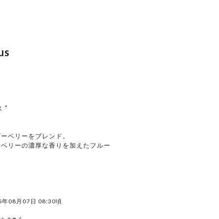
us
 "
ダーベリーをブレンド。
ロベリーの濃厚な香りを加えたフルー
年08月07日 08:30頃