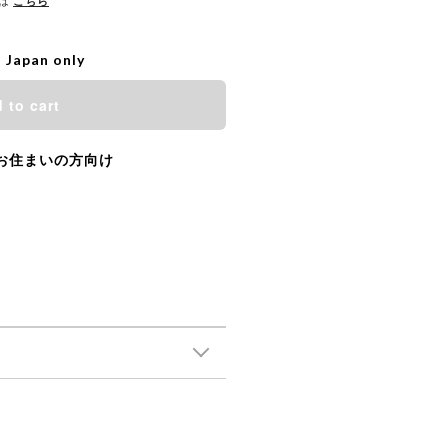
は
こちら
o Japan only
 to cart
お住まいの方向け