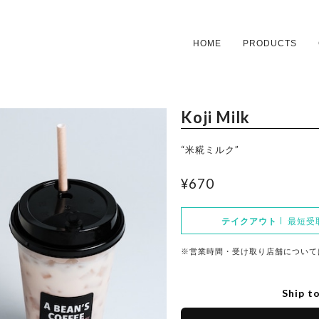
HOME
PRODUCTS
Koji Milk
HOME
“米糀ミルク”
TAKE OUT M
¥670
ENU
PRODUCTS I
テイクアウト
最短受取
TEM
※営業時間・受け取り店舗について
CONTACT
Ship t