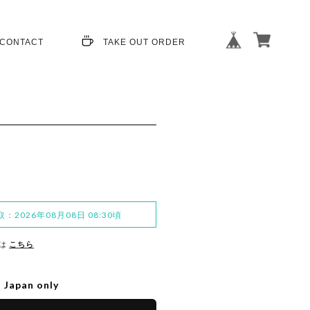
CONTACT
TAKE OUT ORDER
INSTAGR
AM
TWITTE
R
：2026年08月08日 08:30頃
MAIL
は
こちら
o Japan only
OFFICAL SITE