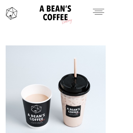
HOME
TAKE OUT MENU
PRODUCTS ITEM
CONTACT
INSTAGRAM
TWITTER
MAIL
OFFICAL SITE