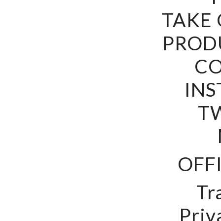
TAKE
PROD
C
IN
T
OFFI
Tr
Priv