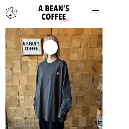
HOME
TAKE OUT MENU
PRODUCTS ITEM
CONTACT
INSTAGRAM
TWITTER
MAIL
OFFICAL SITE