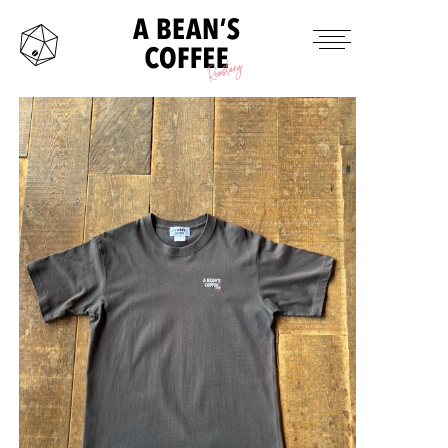
HOME
TAKE OUT MENU
PRODUCTS ITEM
CONTACT
INSTAGRAM
TWITTER
MAIL
OFFICAL SITE