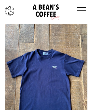
HOME
TAKE OUT MENU
PRODUCTS ITEM
CONTACT
INSTAGRAM
TWITTER
MAIL
OFFICAL SITE