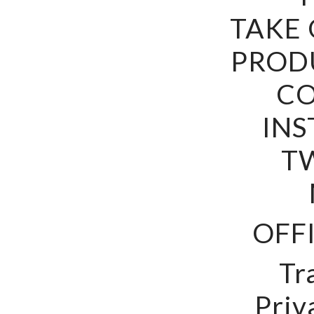
TAKE
PROD
C
IN
T
OFFI
Tr
Priv